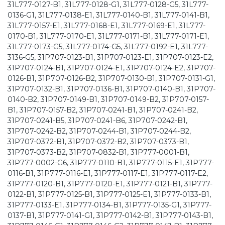
31L777-0127-B1, 31L777-0128-G1, 31L777-0128-G5, 31L777-
0136-G1, 31L777-0138-E1, 31L777-0140-B1, 31L777-0141-B1,
31L777-0157-E1, 31L777-0168-E1, 31L777-0169-E1, 31L777-
0170-B1, 31L777-0170-E1, 31L777-0171-B1, 31L777-0171-E1,
31L777-0173-G5, 31L777-0174-G5, 31L777-0192-E1, 31L777-
3136-G5, 31P707-0123-B1, 31P707-0123-E1, 31P707-0123-E2,
31P707-0124-B1, 31P707-0124-E1, 31P707-0124-E2, 31P707-
0126-B1, 31P707-0126-B2, 31P707-0130-B1, 31P707-0131-G1,
31P707-0132-B1, 31P707-0136-B1, 31P707-0140-B1, 31P707-
0140-B2, 31P707-0149-B1, 31P707-0149-B2, 31P707-0157-
B1, 31P707-0157-B2, 31P707-0241-B1, 31P707-0241-B2,
31P707-0241-B5, 31P707-0241-B6, 31P707-0242-B1,
31P707-0242-B2, 31P707-0244-B1, 31P707-0244-B2,
31P707-0372-B1, 31P707-0372-B2, 31P707-0373-B1,
31P707-0373-B2, 31P707-0832-B1, 31P777-0001-B1,
31P777-0002-G6, 31P777-0110-B1, 31P777-0115-E1, 31P777-
0116-B1, 31P777-0116-E1, 31P777-0117-E1, 31P777-0117-E2,
31P777-0120-B1, 31P777-0120-E1, 31P777-0121-B1, 31P777-
0122-B1, 31P777-0125-B1, 31P777-0125-E1, 31P777-0133-B1,
31P777-0133-E1, 31P777-0134-B1, 31P777-0135-G1, 31P777-
0137-B1, 31P777-0141-G1, 31P777-0142-B1, 31P777-0143-B1,