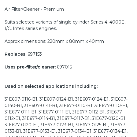
Air Filter/Cleaner - Premium
Suits selected variants of single cylinder Series 4, 4000E,
I/C, Intek series engines.
Approx dimensions: 220mm x 80mm x 40mm
Replaces:
697153
Uses pre-filter/cleaner:
697015
Used on selected applications including:
31E607-0116-B1, 31E607-0124-B1, 31E607-0124-E1, 31E607-
0140-B1, 31E607-0141-B1, 31E677-0110-B1, 31E677-0110-E1,
31E677-0111-B1, 31E677-0111-E1, 31E677-0112-B1, 31E677-
0112-E1, 31E677-0114-B1, 31E677-0117-B1, 31E677-0120-B1,
31E677-0120-E1, 31E677-0123-B1, 31E677-0125-B1, 31E677-
0133-B1, 31E677-0133-E1, 31E677-0134-B1, 31E677-0134-E1,