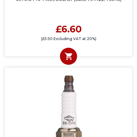
£6.60
(£5.50 Excluding VAT at 20%)