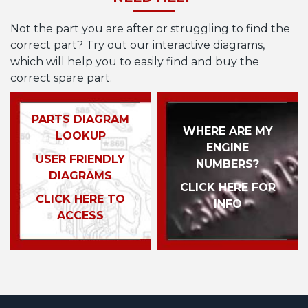
Not the part you are after or struggling to find the
correct part? Try out our interactive diagrams,
which will help you to easily find and buy the
correct spare part.
PARTS DIAGRAM
WHERE ARE MY
LOOKUP
ENGINE
USER FRIENDLY
NUMBERS?
DIAGRAMS
CLICK HERE FOR
CLICK HERE TO
INFO
ACCESS