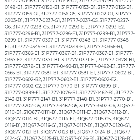
31P777-0146-G1, 31P777-0146-G2, 31P777-0147-B1, 31P777-
0148-B1, 31P777-0150-B1, 31P777-0153-B1, 31P777-0155-B1,
31P777-0156-G1, 31P777-0156-G5, 31P777-0202-G1, 31P777-
0203-B1, 31P777-0237-G1, 31P777-0237-G5, 31P777-0237-
G6, 31P777-0238-G5, 31P777-0293-E1, 31P777-0293-E2,
31P777-0296-B1, 31P777-0296-E1, 31P777-0299-B1, 31P777-
0299-E1, 31P777-0337-E1, 31P777-0348-B1, 31P777-0348-
E1, 31P777-0349-B1, 31P777-0349-E1, 31P777-0366-B1,
31P777-0366-E1, 31P777-0367-B1, 31P777-0367-E1, 31P777-
0367-E2, 31P777-0371-B1, 31P777-0371-E1, 31P777-0378-B1,
31P777-0378-E1, 31P777-0492-B1, 31P777-0492-E1, 31P777-
0565-B1, 31P777-0581-B1, 31P777-0581-E1, 31P777-0602-B1,
31P777-0602-B2, 31P777-0602-E1, 31P777-0602-E2,
31P777-0602-G2, 31P777-0770-B1, 31P777-0899-B1,
31P777-0899-E1, 31P777-1076-B1, 31P777-1462-B1, 31P777-
2143-B1, 31P777-2147-B1, 31P777-2148-B1, 31P777-2770-B1,
31P777-3202-G5, 31P777-3462-G5, 31P777-3602-G6, 31Q677-
0110-B1, 31Q677-0111-B1, 31Q677-0111-E1, 31Q677-0112-B1,
31Q677-0114-B1, 31Q677-0114-E1, 31Q677-0115-G5, 31Q677-
0116-B1, 31Q677-0116-G1, 31Q677-0117-B1, 31Q677-0120-G1,
31Q677-0121-B1, 31Q677-0123-B1, 31Q677-0124-B1, 31Q677-
0124-G1, 31Q677-0125-B1, 31Q677-0126-B1, 31Q677-0128-B1,