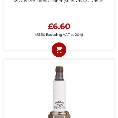
697015 Pre-Filter/Cleaner (Suits 794422, 795115)
£6.60
(£5.50 Excluding VAT at 20%)