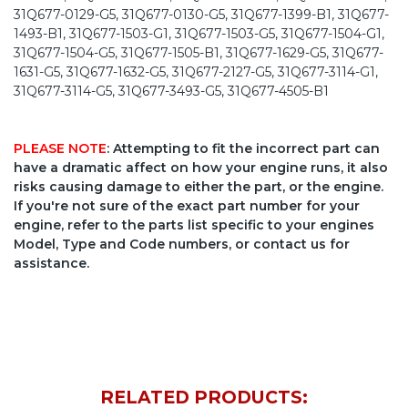
31Q677-0129-G5, 31Q677-0130-G5, 31Q677-1399-B1, 31Q677-
1493-B1, 31Q677-1503-G1, 31Q677-1503-G5, 31Q677-1504-G1,
31Q677-1504-G5, 31Q677-1505-B1, 31Q677-1629-G5, 31Q677-
1631-G5, 31Q677-1632-G5, 31Q677-2127-G5, 31Q677-3114-G1,
31Q677-3114-G5, 31Q677-3493-G5, 31Q677-4505-B1
PLEASE NOTE
: Attempting to fit the incorrect part can
have a dramatic affect on how your engine runs, it also
risks causing damage to either the part, or the engine.
If you're not sure of the exact part number for your
engine, refer to the parts list specific to your engines
Model, Type and Code numbers, or contact us for
assistance.
RELATED PRODUCTS: