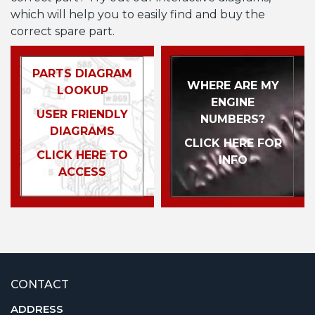
which will help you to easily find and buy the
correct spare part.
PARTS DIAGRAM
WHERE ARE MY
LOOKUP
ENGINE
USER FRIENDLY
NUMBERS?
DIAGRAMS
CLICK HERE FOR
CLICK HERE TO
INFO
ACCESS
CONTACT
ADDRESS